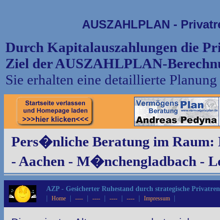
AUSZAHLPLAN - Privatre
Durch Kapitalauszahlungen die Priva
Ziel der AUSZAHLPLAN-Berechn
Sie erhalten eine detaillierte Planu
Pers�nliche Beratung im Raum:
- Aachen - M�nchengladbach - L
AZP - Gesicherter Ruhestand durch strategische Privatren
|
|
|
|
|
|
|
Home
----
----
----
----
Impressum