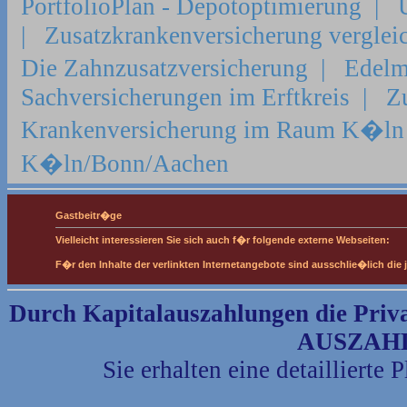
PortfolioPlan - Depotoptimierung
|
|
Zusatzkrankenversicherung verglei
Die Zahnzusatzversicherung
|
Edelm
Sachversicherungen im Erftkreis
|
Z
Krankenversicherung im Raum K�ln
K�ln/Bonn/Aachen
Gastbeitr�ge
Vielleicht interessieren Sie sich auch f�r folgende externe Webseiten:
F�r den Inhalte der verlinkten Internetangebote sind ausschlie�lich die 
Durch Kapitalauszahlungen die Privatr
AUSZAHL
Sie erhalten eine detailliert