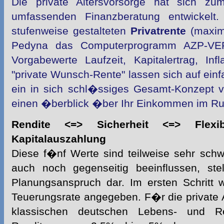
Die private Altersvorsorge hat sich z
umfassenden Finanzberatung entwickel
stufenweise gestalteten
Privatrente
(maxim
Pedyna das Computerprogramm AZP-VE
Vorgabewerte Laufzeit, Kapitalertrag, Inf
"private Wunsch-Rente" lassen sich auf einf
ein in sich schl�ssiges Gesamt-Konzept vor
einen �berblick �ber Ihr Einkommen im Ru
Rendite <=> Sicherheit <=> Flexi
Kapitalauszahlung
Diese f�nf Werte sind teilweise sehr schw
auch noch gegenseitig beeinflussen, ste
Planungsanspruch dar. Im ersten Schritt 
Teuerungsrate angegeben. F�r die
private
klassischen deutschen Lebens- und Re